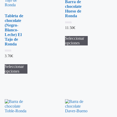
Barra de
chocolate
Hueso de
Tableta de
Ronda
chocolate
(Negro-
0
11.50
€
Blanco-
de
5
Leche) El
Seleccionar
Tajo de
opciones
Ronda
0
3.70
€
de
5
Seleccionar
opciones