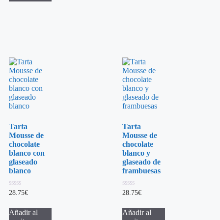
Tarta
Tarta
Mousse de
Mousse de
chocolate
chocolate
blanco con
blanco y
glaseado
glaseado de
blanco
frambuesas
0
0
28.75
€
28.75
€
de
de
5
5
Añadir al
Añadir al