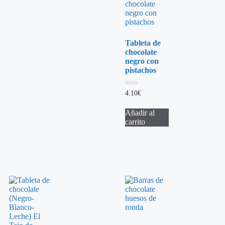
Tableta de
chocolate
negro con
pistachos
0
4.10
€
de
5
Añadir al
carrito