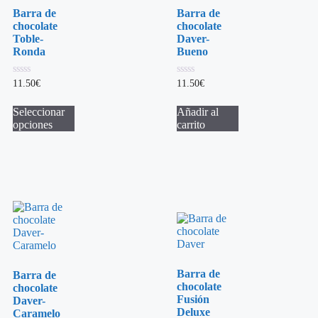
Barra de
Barra de
chocolate
chocolate
Toble-
Daver-
Ronda
Bueno
0
0
11.50
€
11.50
€
de
de
5
5
Seleccionar
Añadir al
opciones
carrito
Barra de
Barra de
chocolate
chocolate
Fusión
Daver-
Deluxe
Caramelo