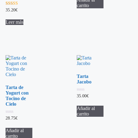
carrito
5.00
35.20
€
de 5
Leer más
Tarta
Jacobo
Tarta de
Yogurt con
0
35.00
€
Tocino de
de
5
Cielo
Añadir al
carrito
0
28.75
€
de
5
Añadir al
carrito