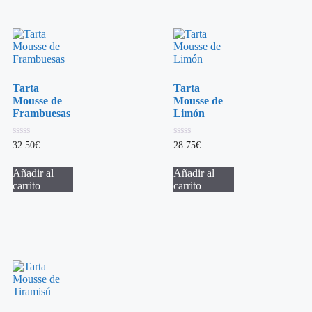
Tarta
Tarta
Mousse de
Mousse de
Frambuesas
Limón
0
0
32.50
€
28.75
€
de
de
5
5
Añadir al
Añadir al
carrito
carrito