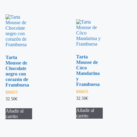
Tarta
Tarta
Mousse de
Mousse de
Cóco
Chocolate
Mandarina
negro con
y
corazón de
Frambuesa
Frambuesa
5.00
32.50
€
5.00
32.50
€
de 5
de 5
Añadir al
Añadir al
carrito
carrito