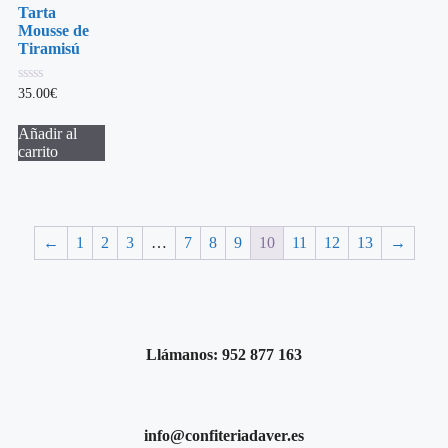
Tarta
Mousse de
Tiramisú
0
35.00
€
de
5
Añadir al
carrito
←
1
2
3
…
7
8
9
10
11
12
13
→
Llámanos: 952 877 163
info@confiteriadaver.es