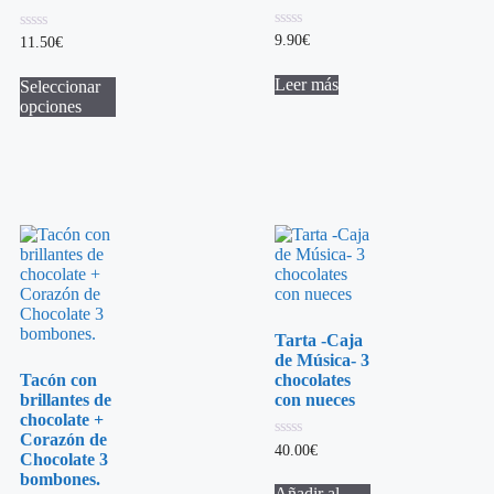
0
9.90
€
0
11.50
€
de
de
5
5
Leer más
Seleccionar
opciones
Tarta -Caja
de Música- 3
Tacón con
chocolates
brillantes de
con nueces
chocolate +
Corazón de
0
40.00
€
Chocolate 3
de
5
bombones.
Añadir al