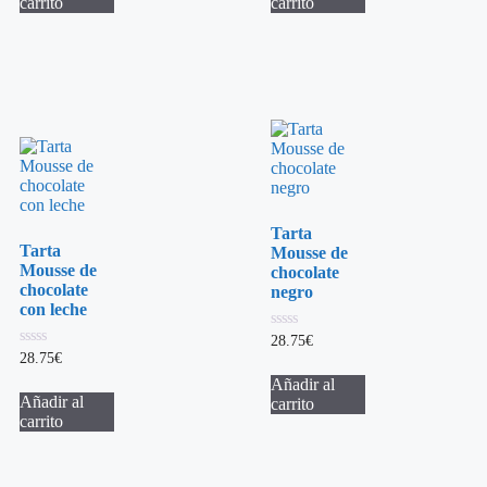
carrito
carrito
Tarta
Tarta
Mousse de
Mousse de
chocolate
chocolate
negro
con leche
0
28.75
€
de
0
28.75
€
5
de
Añadir al
5
Añadir al
carrito
carrito