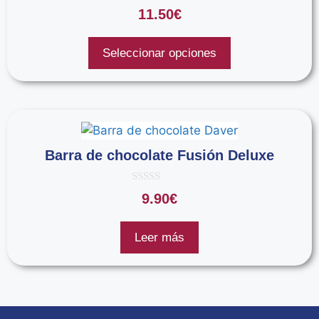
0
11.50
€
d
e
5
Seleccionar opciones
Barra de chocolate Fusión Deluxe
0
9.90
€
d
e
5
Leer más