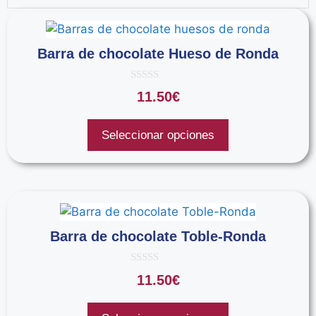
Barra de chocolate Hueso de Ronda
0
11.50
€
d
e
5
Seleccionar opciones
Barra de chocolate Toble-Ronda
0
11.50
€
d
e
5