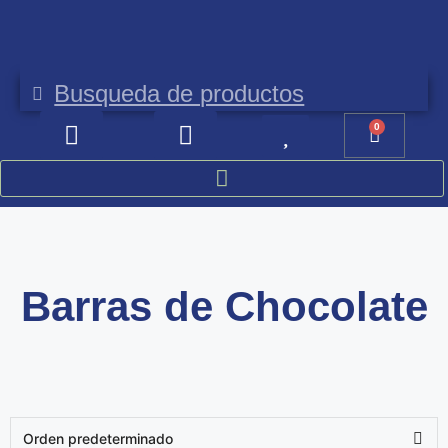
Envíos gratis a partir de 100 €
E
0
Barras de Chocolate