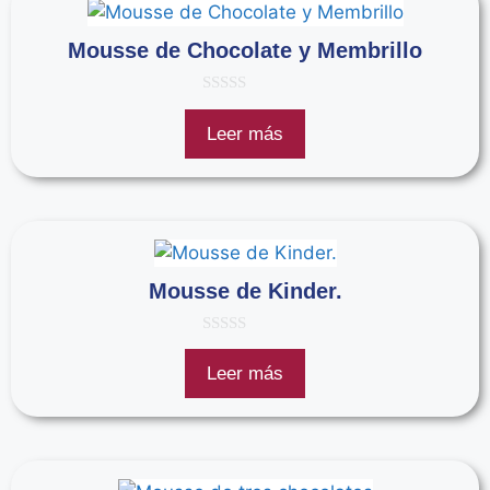
Mousse de Chocolate y Membrillo
0
d
Leer más
e
5
Mousse de Kinder.
0
d
Leer más
e
5