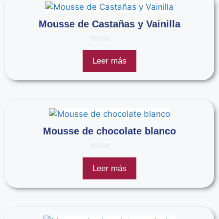
Mousse de Castañas y Vainilla
0
d
Leer más
e
5
Mousse de chocolate blanco
0
d
Leer más
e
5