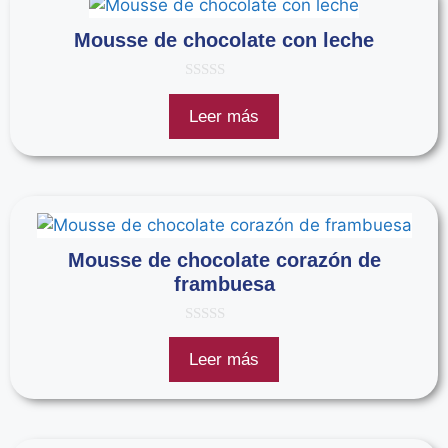
Mousse de chocolate con leche
0
d
Leer más
e
5
Mousse de chocolate corazón de
frambuesa
0
d
Leer más
e
5