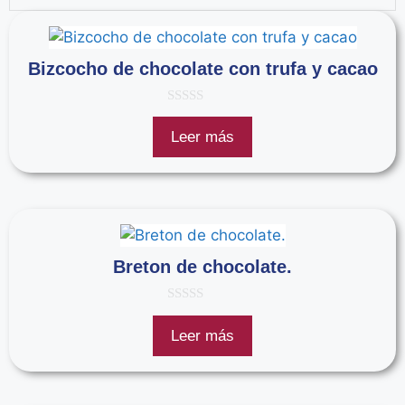
Bizcocho de chocolate con trufa y cacao
0
d
Leer más
e
5
Breton de chocolate.
0
d
Leer más
e
5