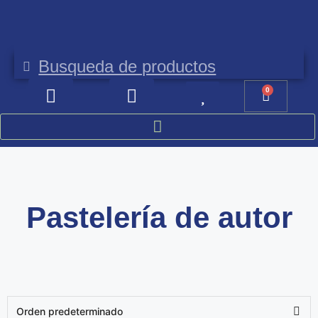
Envíos gratis a partir de 100 €
E
0
Pastelería de autor