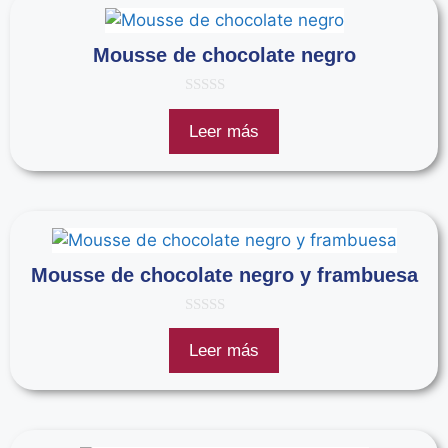
Mousse de chocolate negro
0
d
Leer más
e
5
Mousse de chocolate negro y frambuesa
0
d
Leer más
e
5