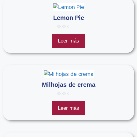
Lemon Pie
0
d
Leer más
e
5
Milhojas de crema
0
d
Leer más
e
5