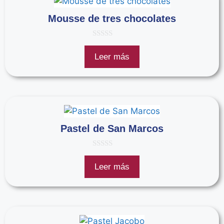
Mousse de tres chocolates
0
d
Leer más
e
5
Pastel de San Marcos
0
d
Leer más
e
5