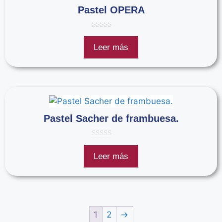
Pastel OPERA
0
d
Leer más
e
5
Pastel Sacher de frambuesa.
0
d
Leer más
e
5
1
2
→