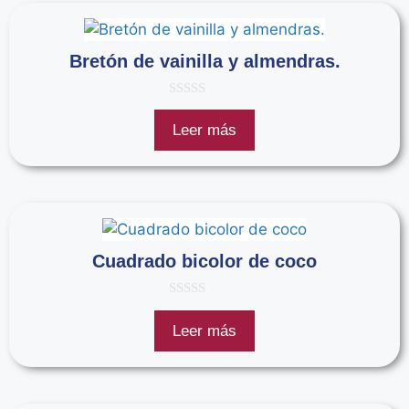
Bretón de vainilla y almendras.
0
d
Leer más
e
5
Cuadrado bicolor de coco
0
d
Leer más
e
5