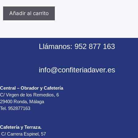
e
5
Añadir al carrito
Llámanos: 952 877 163
info@confiteriadaver.es
Central – Obrador y Cafetería
C/ Virgen de los Remedios, 6
29400 Ronda, Málaga
Tel. 952877163
Cafetería y Terraza.
C/ Carrera Espinel, 57