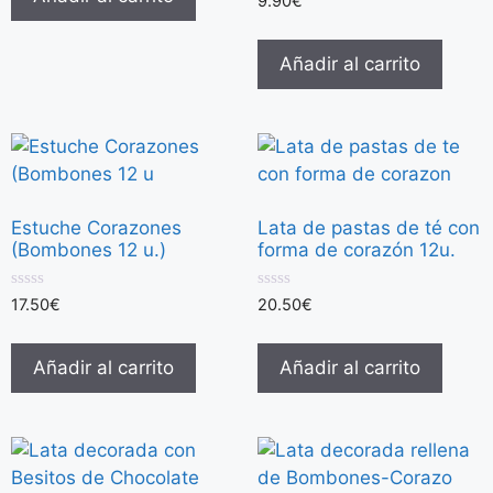
9.90
€
d
e
5
Añadir al carrito
Estuche Corazones
Lata de pastas de té con
(Bombones 12 u.)
forma de corazón 12u.
0
0
17.50
€
20.50
€
d
d
e
e
5
5
Añadir al carrito
Añadir al carrito