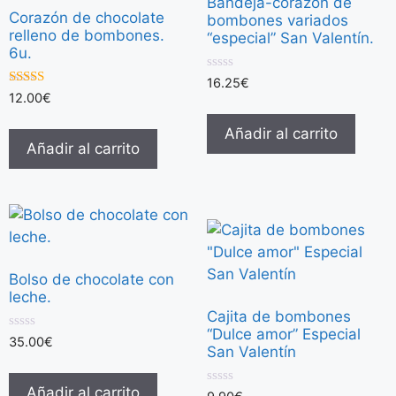
Bandeja-corazón de
Corazón de chocolate
bombones variados
relleno de bombones.
“especial” San Valentín.
6u.
0
16.25
€
d
5.00
12.00
€
e
de 5
5
Añadir al carrito
Añadir al carrito
Bolso de chocolate con
leche.
Cajita de bombones
“Dulce amor” Especial
0
35.00
€
San Valentín
d
e
5
Añadir al carrito
0