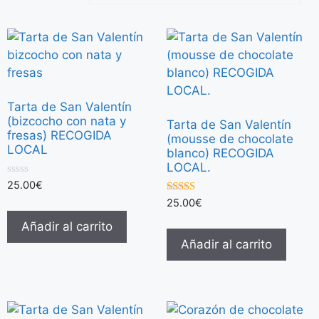
Tarta de San Valentín
(bizcocho con nata y
Tarta de San Valentín
fresas) RECOGIDA
(mousse de chocolate
LOCAL
blanco) RECOGIDA
LOCAL.
0
25.00
€
d
4.00
25.00
€
e
de 5
5
Añadir al carrito
Añadir al carrito