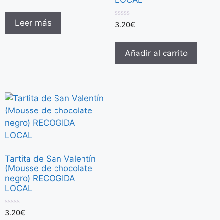
Leer más
0
3.20
€
d
e
5
Añadir al carrito
Tartita de San Valentín
(Mousse de chocolate
negro) RECOGIDA
LOCAL
0
3.20
€
d