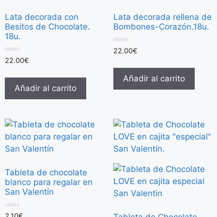
Lata decorada con
Lata decorada rellena de
Besitos de Chocolate.
Bombones-Corazón.18u.
18u.
0
22.00
€
d
0
22.00
€
e
d
5
e
Añadir al carrito
5
Añadir al carrito
Tableta de chocolate
blanco para regalar en
San Valentín
0
2.10
€
Tableta de Chocolate