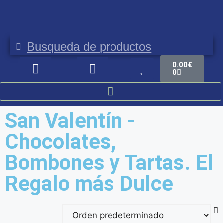
Envíos gratis a partir de 100 €
E
0.00
€
0
San Valentín -
Chocolates,
Bombones y Tartas. El
Regalo más Dulce