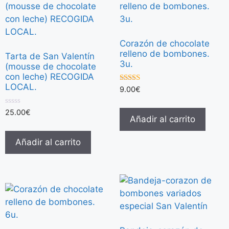
Corazón de chocolate
relleno de bombones.
Tarta de San Valentín
3u.
(mousse de chocolate
con leche) RECOGIDA
LOCAL.
3.00
9.00
€
de 5
0
25.00
€
Añadir al carrito
d
e
5
Añadir al carrito