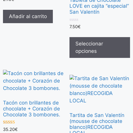
d
LOVE en cajita “especial”
e
5
San Valentín
Añadir al carrito
0
7.50
€
d
e
5
Seleccionar
opciones
Tacón con brillantes de
chocolate + Corazón de
Chocolate 3 bombones.
Tartita de San Valentín
(mousse de chocolate
blanco)RECOGIDA
5.00
35.20
€
LOCAL
de 5