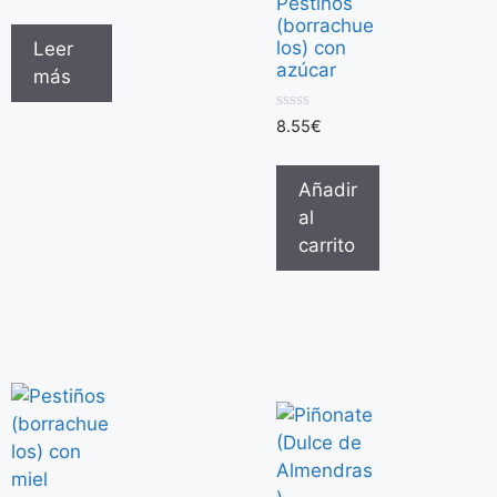
Pestiños
e
(borrachue
5
los) con
Leer
azúcar
más
0
8.55
€
d
e
5
Añadir
al
carrito