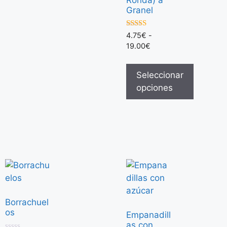
Granel
5.00
4.75
€
-
de 5
19.00
€
Seleccionar
opciones
Borrachuel
os
Empanadill
as con