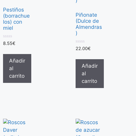
Pestiños
Piñonate
(borrachue
(Dulce de
los) con
Almendras
miel
)
0
8.55
€
d
0
22.00
€
e
d
5
e
Añadir
5
Añadir
al
al
carrito
carrito