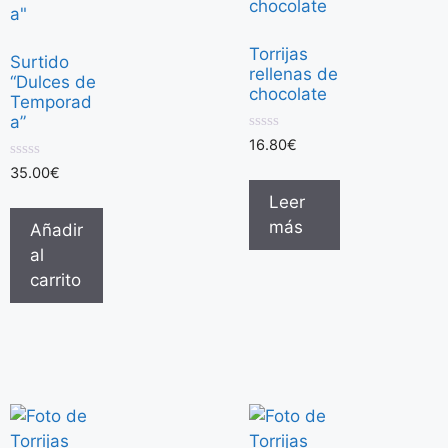
Torrijas
Surtido
rellenas de
“Dulces de
chocolate
Temporad
a”
0
16.80
€
d
0
e
35.00
€
d
5
e
Leer
5
más
Añadir
al
carrito