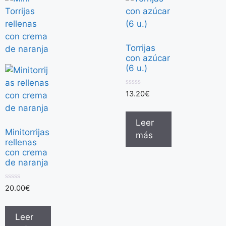
Torrijas
con azúcar
(6 u.)
0
13.20
€
d
e
5
Leer
Minitorrijas
más
rellenas
con crema
de naranja
0
20.00
€
d
e
5
Leer