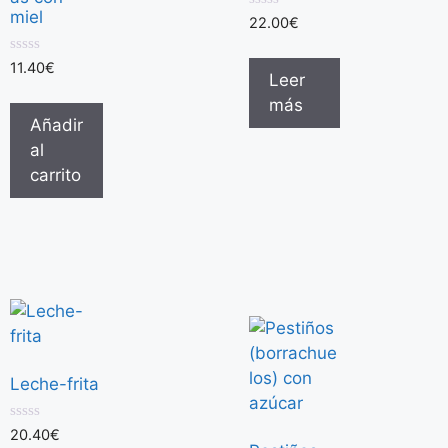
miel
0
22.00
€
d
e
5
0
11.40
€
Leer
d
e
más
5
Añadir
al
carrito
Leche-frita
0
20.40
€
d