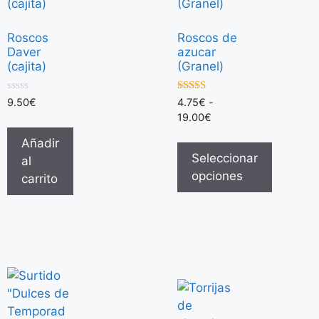
Roscos
Roscos de
Daver
azucar
(cajita)
(Granel)
0
5.00
9.50
€
4.75
€
-
d
de 5
19.00
€
e
5
Añadir
Seleccionar
al
opciones
carrito