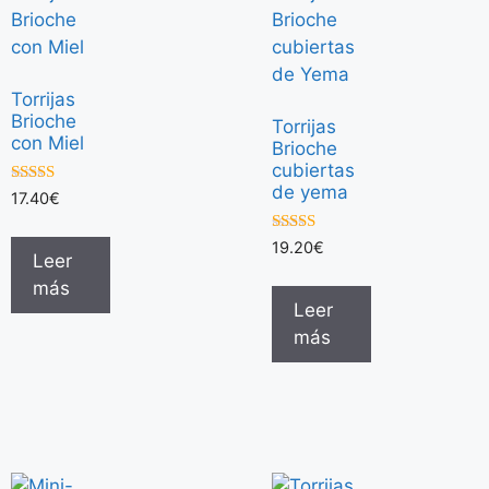
Torrijas
Brioche
Torrijas
con Miel
Brioche
cubiertas
de yema
5.00
17.40
€
de 5
5.00
19.20
€
Leer
de 5
más
Leer
más