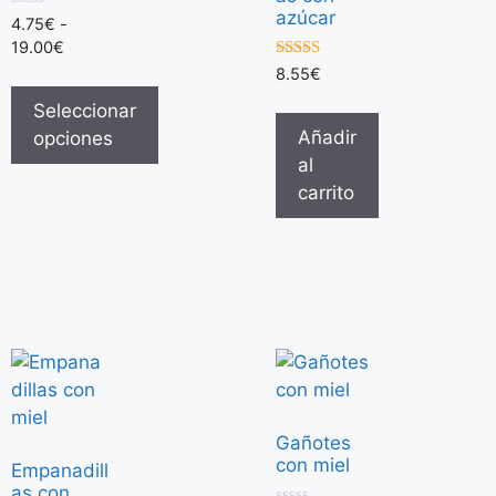
azúcar
0
4.75
€
-
d
19.00
€
e
5
5.00
8.55
€
de 5
Seleccionar
Añadir
opciones
al
carrito
Gañotes
con miel
Empanadill
as con