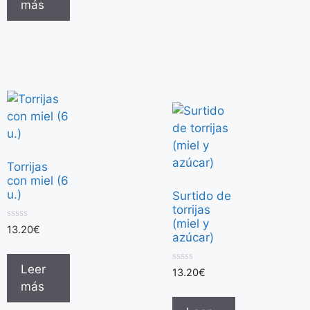
más
Torrijas
con miel (6
u.)
Surtido de
torrijas
(miel y
0
13.20
€
azúcar)
d
e
5
Leer
0
13.20
€
d
más
e
5