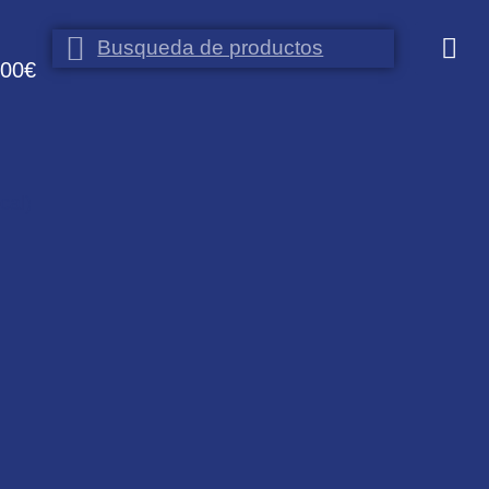
100€
cal)