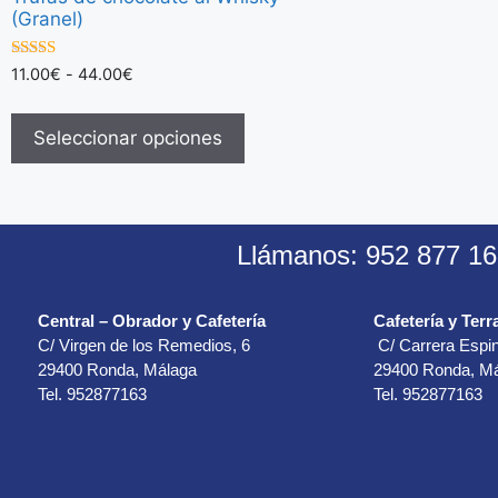
(Granel)
5.00
11.00
€
-
44.00
€
de 5
Seleccionar opciones
Llámanos: 952 877 16
Central – Obrador y Cafetería
Cafetería y Terr
C/ Virgen de los Remedios, 6
C/ Carrera Espin
29400 Ronda, Málaga
29400 Ronda, M
Tel. 952877163
Tel. 952877163