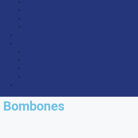
Tabletas de chocolate con frutos secos
Barras de Chocolate
Zapatos, Tacones y Botas de chocolate
Promociones en chocolate
Tartas
Dulces de Temporada
San Valentín – Chocolates, Bombones y Tarta
Semana Santa
Fiestas de Todos los Santos
Productos de Navidad
Salados (Recogida Local)
Bombones