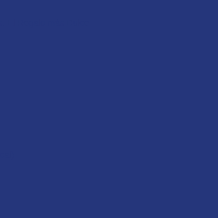
s. El Regalo más Dulce
cal)