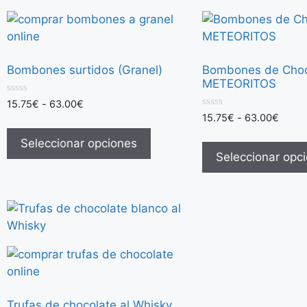
Bombones surtidos (Granel)
Bombones de Choc
METEORITOS
0
15.75
€
-
63.00
€
d
0
15.75
€
-
63.00
€
e
d
5
e
Seleccionar opciones
5
Seleccionar opc
Trufas de chocolate al Whisky