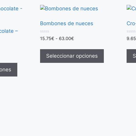
Bombones de nueces
Cro
olate –
0
0
15.75
€
-
63.00
€
9.65
d
d
e
e
5
5
Seleccionar opciones
S
iones