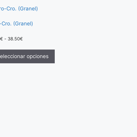
-Cro. (Granel)
€
-
38.50
€
eleccionar opciones