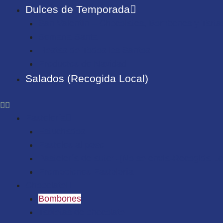
Dulces de Temporada
San Valentín – Chocolates, Bombones y Tarta
Semana Santa
Fiestas de Todos los Santos
Productos de Navidad
Salados (Recogida Local)
Pastelería
Estuchados
Pasteles al peso
Pastelería de autor -(No se envia-Recogida Lo
Promociones Pastelería
Chocolate
Bombones
Tabletas de chocolate