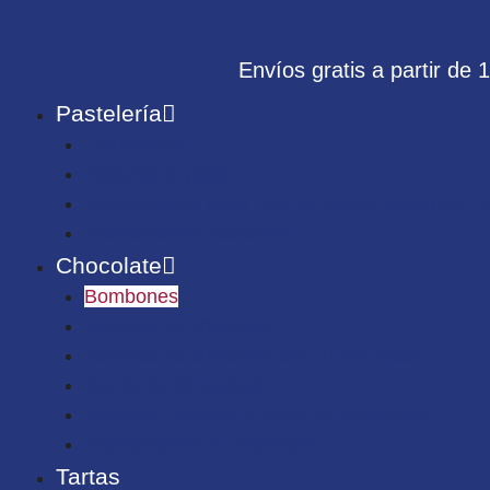
Envíos gratis a partir de 
info@confiteriadaver.es
Pastelería
Estuchados
Pasteles al peso
Pastelería de autor -(No se envia-Recogida Lo
Promociones Pastelería
Chocolate
Bombones
Tabletas de chocolate
Tabletas de chocolate con frutos secos
Barras de Chocolate
Zapatos, Tacones y Botas de chocolate
Promociones en chocolate
Tartas