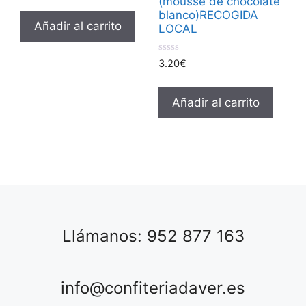
(mousse de chocolate
e
5
blanco)RECOGIDA
Añadir al carrito
LOCAL
0
3.20
€
d
e
5
Añadir al carrito
Llámanos: 952 877 163
info@confiteriadaver.es