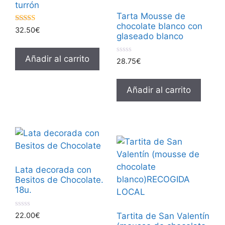
turrón
Tarta Mousse de
chocolate blanco con
5.00
32.50
€
glaseado blanco
de 5
Añadir al carrito
0
28.75
€
d
e
5
Añadir al carrito
Lata decorada con
Besitos de Chocolate.
18u.
0
22.00
€
Tartita de San Valentín
d