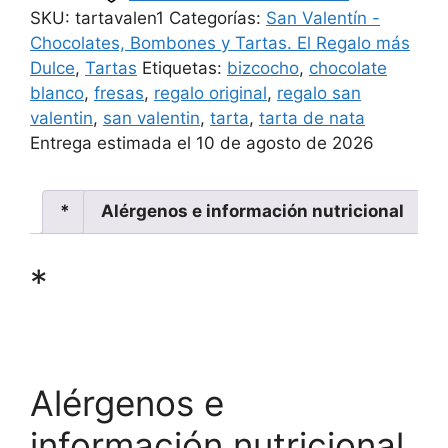
SKU:
tartavalen1
Categorías:
San Valentín -
Chocolates, Bombones y Tartas. El Regalo más
Dulce
,
Tartas
Etiquetas:
bizcocho
,
chocolate
blanco
,
fresas
,
regalo original
,
regalo san
valentin
,
san valentin
,
tarta
,
tarta de nata
Entrega estimada el 10 de agosto de 2026
*
Alérgenos e información nutricional
*
*
Alérgenos e
información nutricional