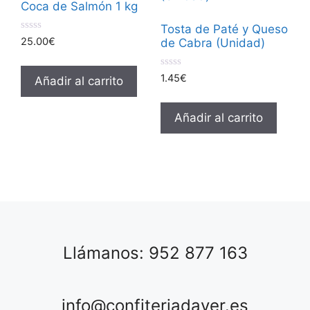
Coca de Salmón 1 kg
Tosta de Paté y Queso
0
25.00
€
de Cabra (Unidad)
d
e
5
0
1.45
€
Añadir al carrito
d
e
5
Añadir al carrito
Llámanos: 952 877 163
info@confiteriadaver.es