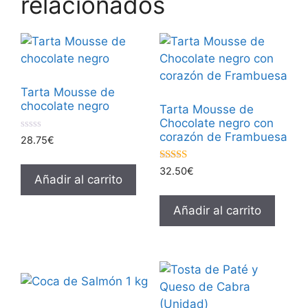
relacionados
Tarta Mousse de
chocolate negro
Tarta Mousse de
Chocolate negro con
corazón de Frambuesa
0
28.75
€
d
e
5
5.00
32.50
€
Añadir al carrito
de 5
Añadir al carrito