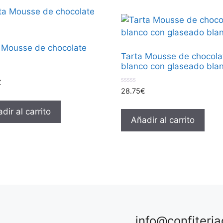
 Mousse de chocolate
Tarta Mousse de chocola
blanco con glaseado bla
€
0
28.75
€
d
e
dir al carrito
5
Añadir al carrito
info@confiteri