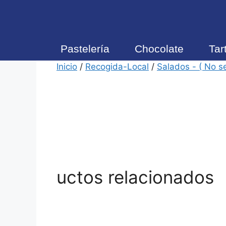
Envíos gratis a partir de 
Pastelería
Chocolate
Tar
Inicio
/
Recogida-Local
/
Salados - ( No s
uctos relacionados