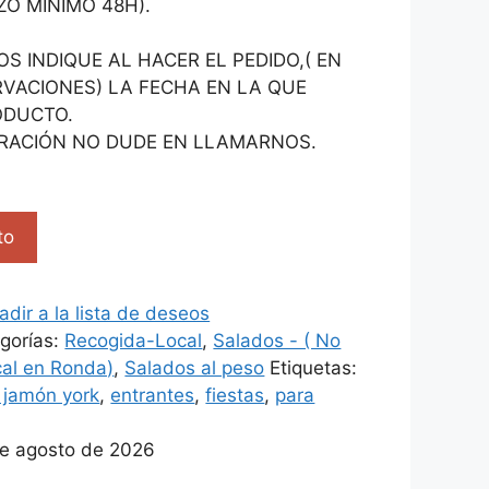
ZO MÍNIMO 48H).
S INDIQUE AL HACER EL PEDIDO,( EN
VACIONES) LA FECHA EN LA QUE
ODUCTO.
RACIÓN NO DUDE EN LLAMARNOS.
to
adir a la lista de deseos
gorías:
Recogida-Local
,
Salados - ( No
cal en Ronda)
,
Salados al peso
Etiquetas:
jamón york
,
entrantes
,
fiestas
,
para
de agosto de 2026