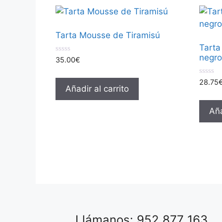
Tarta Mousse de Tiramisú
Tarta
negro
0
35.00
€
d
e
5
0
28.75
Añadir al carrito
d
e
5
Aña
Llámanos: 952 877 163