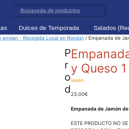
100€
info@confiteriadaver.es
tas
Dulces de Temporada
Salados (Re
e envían - Recogida Local en Ronda)
/ Empanada de Jam
Empanada
P
r
y Queso 1
o
d
5.00
de 5
23.00
€
Empanada de Jamón de 
ESTE PRODUCTO NO SE