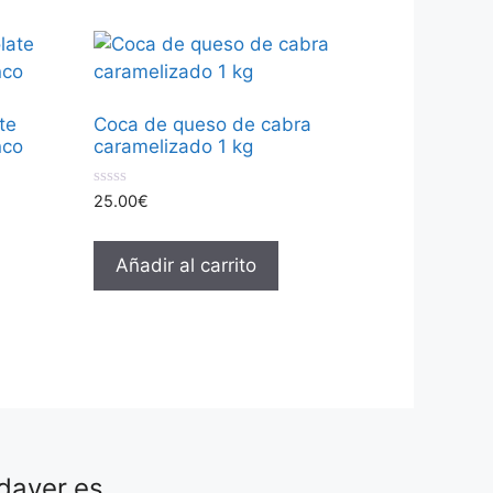
te
Coca de queso de cabra
nco
caramelizado 1 kg
0
25.00
€
d
e
5
Añadir al carrito
adaver.es