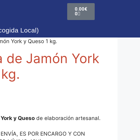
0.00
€
0
cogida Local)
ón York y Queso 1 kg.
 de Jamón York
 kg.
York y Queso
de elaboración artesanal.
 ENVÍA, ES POR ENCARGO Y CON