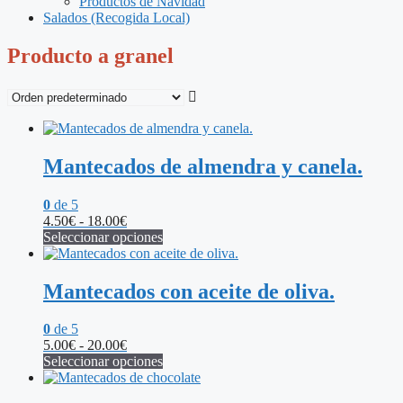
Productos de Navidad
Salados (Recogida Local)
Producto a granel
Mantecados de almendra y canela.
0
de 5
Rango
4.50
€
-
18.00
€
de
Seleccionar opciones
Este
precios:
producto
desde
tiene
4.50€
Mantecados con aceite de oliva.
múltiples
hasta
variantes.
18.00€
0
de 5
Las
Rango
5.00
€
-
20.00
€
opciones
de
Seleccionar opciones
se
Este
precios:
pueden
producto
desde
elegir