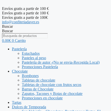
Saltar
al
Envíos gratis a partir de 100 €
contenido
Envíos gratis a partir de 100 €
Envíos gratis a partir de 100€
info@confiteriadaver.es
Buscar
Buscar
0.00
€
0
Carrito
Pastelería
Estuchados
Pasteles al peso
Pastelería de autor -(No se envia-Recogida Local)
Promociones Pastelería
Chocolate
Bombones
Tabletas de chocolate
Tabletas de chocolate con frutos secos
Barras de Chocolate
Zapatos, Tacones y Botas de chocolate
Promociones en chocolate
Tartas
Dulces de Temporada