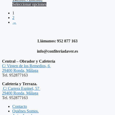
pueden
de
Seleccionar opciones
elegir
Este
precios:
en
1
producto
desde
la
2
tiene
140.00€
página
→
múltiples
hasta
de
variantes.
280.00€
producto
Las
opciones
se
Llámanos: 952 877 163
pueden
elegir
info@confiteriadaver.es
en
la
Central – Obrador y Cafetería
página
C/ Virgen de los Remedios, 6
de
29400 Ronda, Málaga
producto
Tel. 952877163
Cafetería y Terraza.
C/ Carrera Espinel, 57
29400 Ronda, Málaga
Tel. 952877163
Contacto
Quiénes Somos.