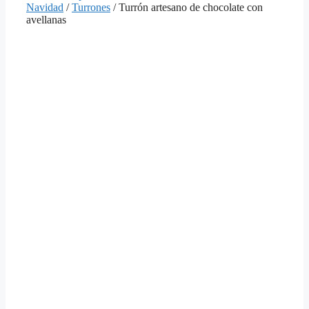
Navidad
/
Turrones
/ Turrón artesano de chocolate con
avellanas
Tur
art
de
cho
con
ave
de
5
(
1
valora
de
cliente
10.08
Table
de