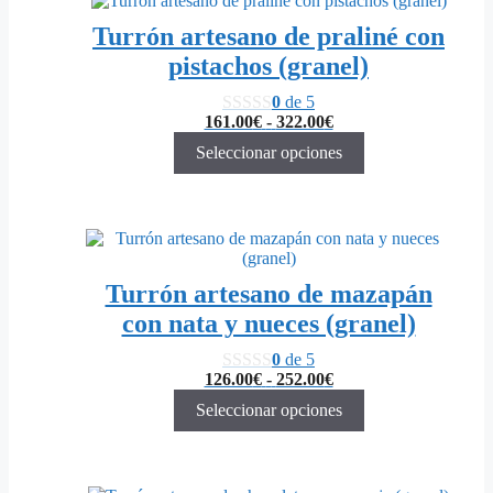
producto
Turrón artesano de praliné con
tiene
múltiples
pistachos (granel)
variantes.
Las
0
de 5
opciones
Rango
161.00
€
-
322.00
€
se
de
Seleccionar opciones
pueden
precios:
elegir
desde
en
161.00€
la
hasta
página
Este
322.00€
de
producto
producto
tiene
Turrón artesano de mazapán
múltiples
variantes.
con nata y nueces (granel)
Las
opciones
0
de 5
se
Rango
126.00
€
-
252.00
€
pueden
de
Seleccionar opciones
elegir
precios:
en
desde
la
126.00€
página
hasta