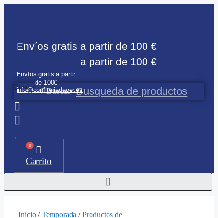
Saltar
al
contenido
Envíos gratis a partir de 100 €
Envíos gratis a partir de 100 €
Envíos gratis a partir
de 100€
Buscar
info@confiteriadaver.es
Buscar
0
Carrito
Inicio
/
Temporada
/
Productos de