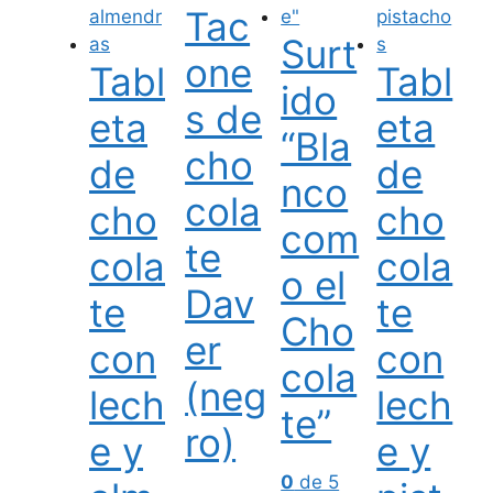
Tac
Surt
one
Tabl
Tabl
ido
s de
eta
eta
“Bla
cho
de
de
nco
cola
cho
cho
com
te
cola
cola
o el
Dav
te
te
Cho
er
con
con
cola
(neg
lech
lech
te”
ro)
e y
e y
0
de 5