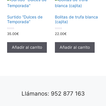
Surtido “Dulces de
Bolitas de trufa blanca
Temporada”
(cajita)
0
0
35.00
€
22.00
€
d
d
e
e
5
5
Añadir al carrito
Añadir al carrito
Llámanos: 952 877 163