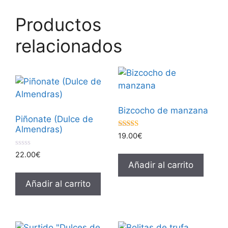
Productos
relacionados
Bizcocho de manzana
Piñonate (Dulce de
Almendras)
4.00
19.00
€
de 5
0
22.00
€
d
Añadir al carrito
e
5
Añadir al carrito