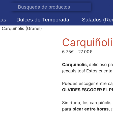
100€
info@confiteriadaver.es
tas
Dulces de Temporada
Salados (Re
 Carquiñolis (Granel)
Carquiñoli
6.75
€
-
27.00
€
Carquiñolis,
delicioso p
¡exquisitos! Estos cuent
Puedes escoger entre ca
OLVIDES ESCOGER
EL P
Sin duda, los carquiñoli
para
picar entre horas
,