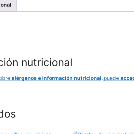
ional
ión nutricional
sobre
alérgenos e información nutricional,
puede
acced
dos