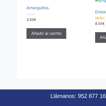
Amarguillos.
Empan
0
3.50
€
d
5.00
8.55
€
e
de 5
5
Añadir al carrito
Aña
Llámanos: 952 877 16