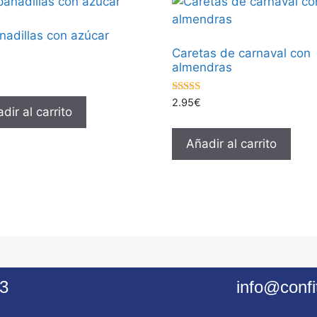
adillas con azúcar
Caretas de carnaval con
almendras
5.00
2.95
€
dir al carrito
de 5
Añadir al carrito
3
info@confi