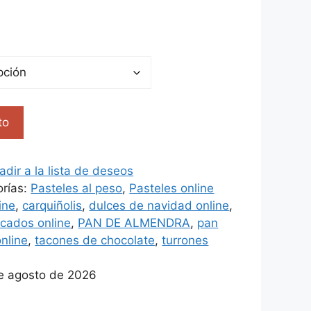
to
adir a la lista de deseos
orías:
Pasteles al peso
,
Pasteles online
ine
,
carquiñolis
,
dulces de navidad online
,
cados online
,
PAN DE ALMENDRA
,
pan
online
,
tacones de chocolate
,
turrones
de agosto de 2026