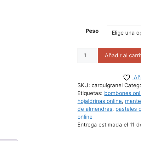
Peso
Añadir al carri
Añ
SKU:
carquigranel
Categ
Etiquetas:
bombones onl
hojaldrinas online
,
mante
de almendras
,
pasteles 
online
Entrega estimada el 11 