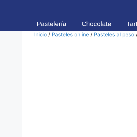
Envíos gratis a partir de 
Pastelería
Chocolate
Tar
Inicio
/
Pasteles online
/
Pasteles al peso
/