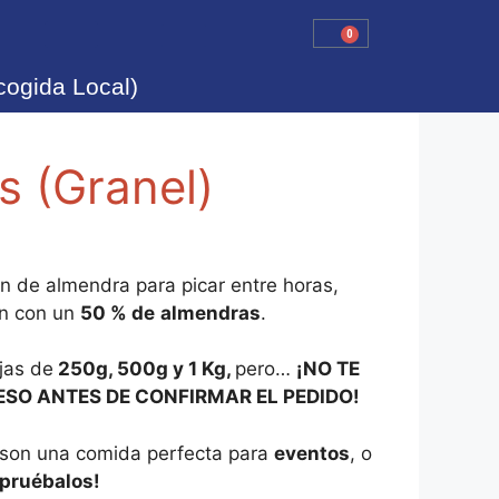
0
cogida Local)
s (Granel)
an de almendra para picar entre horas,
an con un
50 % de
almendras
.
jas de
250g, 500g y 1 Kg,
pero…
¡NO TE
ESO ANTES DE CONFIRMAR EL PEDIDO!
s son una comida perfecta para
eventos
, o
¡pruébalos!