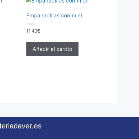
Empanadillas con miel
0
11.40
€
d
e
5
Añadir al carrito
teriadaver.es